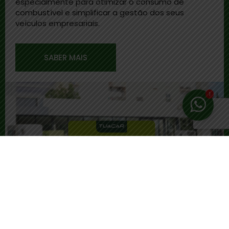
especialmente para otimizar o consumo de
combustível e simplificar a gestão dos seus
veículos empresariais.
SABER MAIS
1