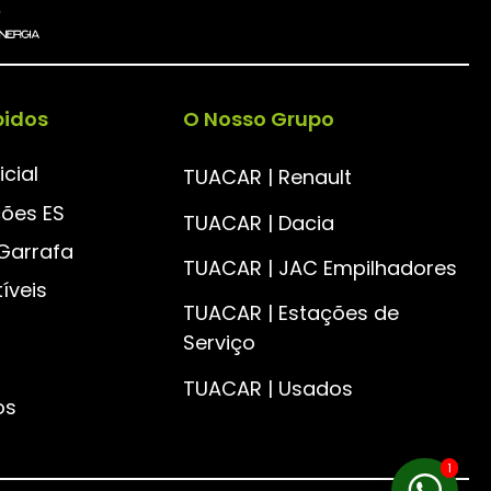
pidos
O Nosso Grupo
icial
TUACAR | Renault
ções ES
TUACAR | Dacia
Garrafa
TUACAR | JAC Empilhadores
íveis
TUACAR | Estações de
Serviço
TUACAR | Usados
os
1